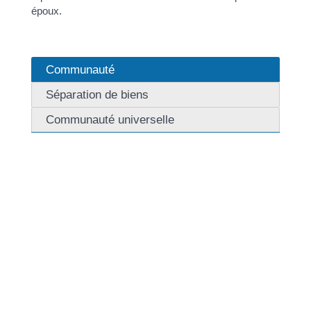
époux.
Communauté
Séparation de biens
Communauté universelle
Le <a href="https://chiatradiverde.corsica/service-
public/?xml=R44664">patrimoine</a> des époux se
compose des biens propres de chacun des époux et
des biens communs.
Les <span class="miseenevidence">biens
propres</span> sont les biens que les époux
possédaient avant le mariage et les biens reçus par
donation ou succession par un époux durant le
mariage.
Les <span class="miseenevidence">biens