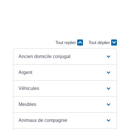
mobiliers, biens immobiliers, argent,...).
S'il n'est pas possible de répartir les biens en
constituant 2 lots de même valeur, l'ex-époux qui reçoit
plus de patrimoine doit dédommager financièrement
l'ex-époux qui reçoit le moins.
Tout replier
Tout déplier
Ancien domicile conjugal
Argent
Véhicules
Meubles
Animaux de compagnie