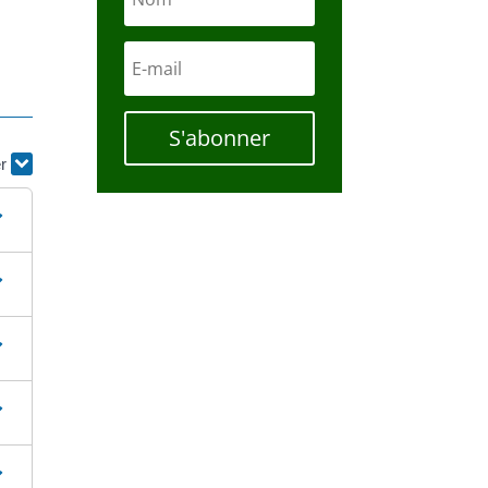
S'abonner
er