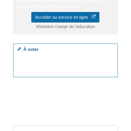
propositions d'admission reçues.
Accéder au service en ligne
Ministère chargé de l'éducation
À noter
contrairement aux étudiants français, vous devez
remplir les informations concernant votre profil et
votre scolarité.
Retrouvez la procédure complète sur le <a
href="https://www.campusfrance.org/fr/inscription-
etudiant-europeen" target="_blank">site de Campus
France</a>.