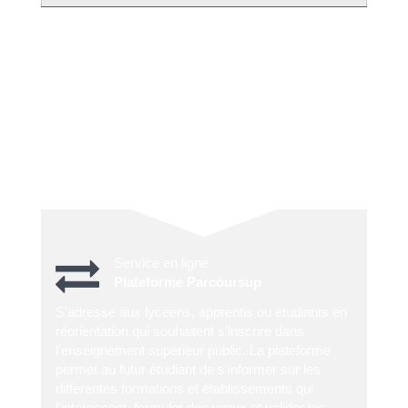
Si vous êtes étudiant <a
href="https://chiatradiverde.corsica/service-public/?
xml=R52893">européen</a>, vous devez suivre la
même procédure d'inscription qu'un étudiant français
pour vous inscrire dans un établissement
d'enseignement supérieur.
Vous devez donc vous connecter sur Parcoursup :
Service en ligne
Plateforme Parcoursup
S'adresse aux lycéens, apprentis ou étudiants en
réorientation qui souhaitent s'inscrire dans
l'enseignement supérieur public. La plateforme
permet au futur étudiant de s'informer sur les
différentes formations et établissements qui
l'intéressent, formuler des vœux et valider les